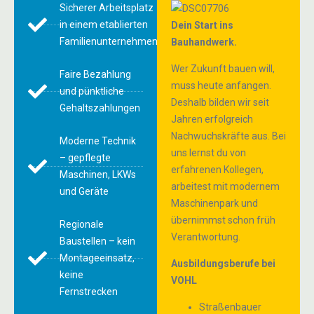
Sicherer Arbeitsplatz
in einem etablierten
Dein Start ins
Familienunternehmen
Bauhandwerk.
Wer Zukunft bauen will,
Faire Bezahlung
muss heute anfangen.
und pünktliche
Deshalb bilden wir seit
Gehaltszahlungen
Jahren erfolgreich
Nachwuchskräfte aus. Bei
Moderne Technik
uns lernst du von
– gepflegte
erfahrenen Kollegen,
Maschinen, LKWs
arbeitest mit modernem
und Geräte
Maschinenpark und
übernimmst schon früh
Regionale
Verantwortung.
Baustellen – kein
Montageeinsatz,
Ausbildungsberufe bei
keine
VOHL
Fernstrecken
Straßenbauer