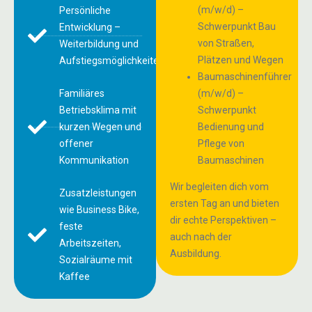
(m/w/d) –
Persönliche
Schwerpunkt Bau
Entwicklung –
von Straßen,
Weiterbildung und
Plätzen und Wegen
Aufstiegsmöglichkeiten
Baumaschinenführer
Familiäres
(m/w/d) –
Betriebsklima mit
Schwerpunkt
kurzen Wegen und
Bedienung und
offener
Pflege von
Kommunikation
Baumaschinen
Wir begleiten dich vom
Zusatzleistungen
ersten Tag an und bieten
wie Business Bike,
dir echte Perspektiven –
feste
auch nach der
Arbeitszeiten,
Ausbildung.
Sozialräume mit
Kaffee